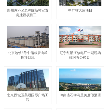
郑州惠济区老鸦陈新村安置
中广核大厦项目
房建设项目工...
北京地铁5号中储粮唐山粮
辽宁红沿河核电厂一期现场
库项目线
临时办公楼E...
北京西城区美晟国际广场工
海南省石梅湾艾美度假酒店
程