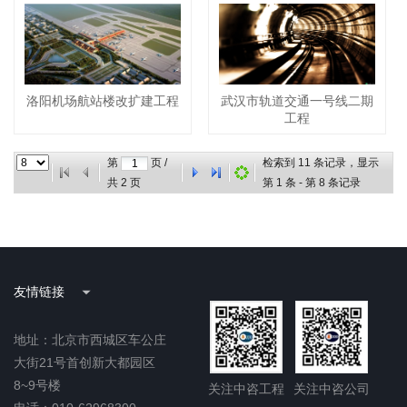
洛阳机场航站楼改扩建工程
武汉市轨道交通一号线二期
工程
第
页 /
检索到
11
条记录，显示
共
2
页
第
1
条 - 第
8
条记录
友情链接
地址：北京市西城区车公庄
大街21号首创新大都园区
8~9号楼
关注中咨工程
关注中咨公司