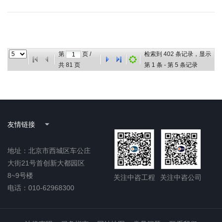
锦市辽东湾新区，到公司华锦阿美精细化工及原料工
程项目调研，并慰问奋战在一线的项目部员工。公司
党委委员、总会计师廖国平，公司第二、五管理事业
部负责同志参加。公司领导、外部董事慰问华锦阿美
第
页 /
检索到
402
条记录，显示
项...
共
81
页
第
1
条 - 第
5
条记录
友情链接
地址：北京市西城区车公庄
大街21号首创新大都园区
8~9号楼
关注中咨工程
关注中咨公司
电话：010-62968300