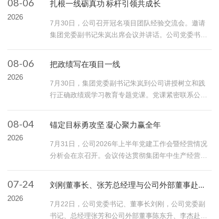
08-06
扎根一线砺真功 标杆引领共成长
实，用真心搭建“连心桥”在第三管理事业部，张琴芹
2026
负责综合事务，顾名思义，她要面对的工作千头...
7月30日，公司召开冠名项目团队经验交流会。邀请
集团党委副书记朱岚出席会议并讲话。公司党委书
记、董事长刘刚主持会议。党委副书记、总经理张芳
等领导、在京各部门主要负责同志及冠名项目团队代
08-06
把政绩写在项目一线
表现场参会；各党支部、各部门（分／子公司）班子
2026
成员及其他冠名项目团队负责同志通过线上方式同步
7月30日，集团党委副书记朱岚到公司讲授树立和践
参加...
行正确政绩观学习教育专题党课。党课紧密联系公司
业务实际，从一线团队的实践出发，深刻阐释了“政绩
为谁而树、树什么样的政绩、靠什么树政绩”这一根本
08-04
锚定目标勇攻坚 凝心聚力赢全年
问题。集团党群工作部、党委宣传部（融媒体中心）
2026
有关负责同志到会指导。公司党委书记、董事长刘...
7月31日，公司2026年上半年党建工作会暨经营情况
分析会在京召开。会议传达贯彻集团年中生产经营分
析会议精神，统筹复盘上半年党建建设与生产经营各
项工作成效，深度剖析当前行业环境、市场形势及企
07-24
刘刚董事长、张芳总经理与公司外部董事赴华锦阿美精细化工及原料工程项目调研慰问
业发展面临的机遇与挑战，系统部署下半年党建引
2026
领、经营攻坚、风险管控等重点工作，统一全员思
7月22日，公司党委书记、董事长刘刚，公司党委副
想...
书记、总经理张芳和公司外部董事陈东升、李杰赴盘