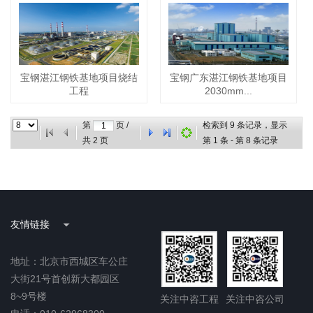
宝钢湛江钢铁基地项目烧结
宝钢广东湛江钢铁基地项目
工程
2030mm...
第
页 /
检索到
9
条记录，显示
共
2
页
第
1
条 - 第
8
条记录
友情链接
地址：北京市西城区车公庄
大街21号首创新大都园区
8~9号楼
关注中咨工程
关注中咨公司