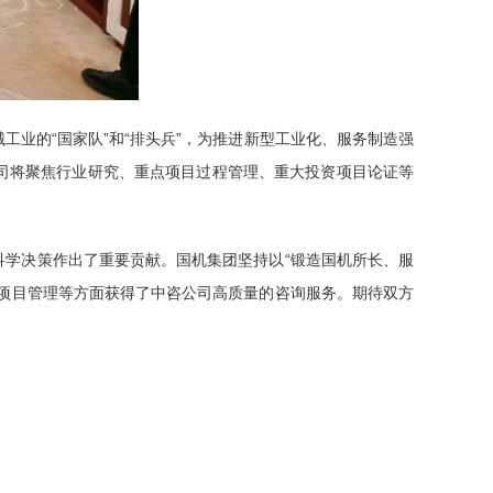
业的“国家队”和“排头兵”，为推进新型工业化、服务制造强
司将聚焦行业研究、重点项目过程管理、重大投资项目论证等
学决策作出了重要贡献。国机集团坚持以“锻造国机所长、服
项目管理等方面获得了中咨公司高质量的咨询服务。期待双方