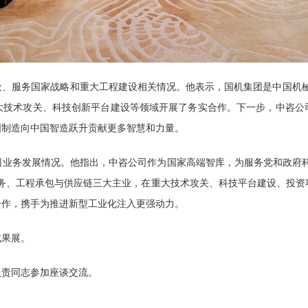
、服务国家战略和重大工程建设相关情况。他表示，国机集团是中国机械工
大技术攻关、科技创新平台建设等领域开展了务实合作。下一步，中咨公
国制造向中国智造跃升贡献更多智慧和力量。
团业务发展情况。他指出，中咨公司作为国家高端智库，为服务党和政府科
服务、工程承包与供应链三大主业，在重大技术攻关、科技平台建设、投资
合作，携手为推进新型工业化注入更强动力。
成果展。
负责同志参加座谈交流。