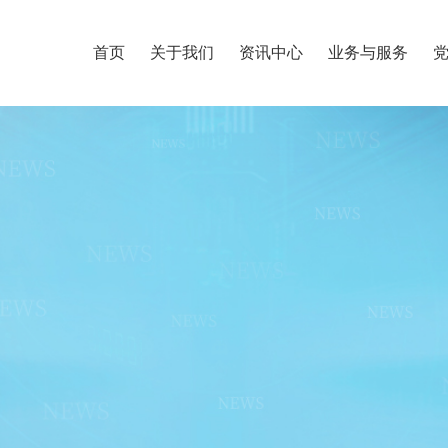
首页
关于我们
资讯中心
业务与服务