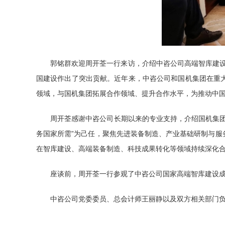
郭铭群欢迎周开荃一行来访，介绍中咨公司高端智库建设
国建设作出了突出贡献。近年来，中咨公司和国机集团在重
领域，与国机集团拓展合作领域、提升合作水平，为推动中
周开荃感谢中咨公司长期以来的专业支持，介绍国机集
务国家所需”为己任，聚焦先进装备制造、产业基础研制与
在智库建设、高端装备制造、科技成果转化等领域持续深化
座谈前，周开荃一行参观了中咨公司国家高端智库建设
中咨公司党委委员、总会计师王丽静以及双方相关部门