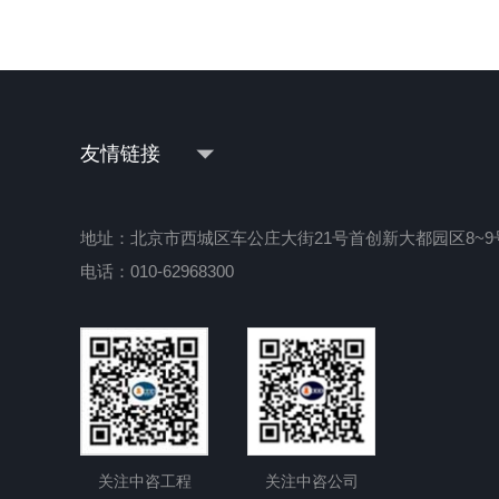
友情链接
地址：北京市西城区车公庄大街21号首创新大都园区8~9
电话：010-62968300
关注中咨工程
关注中咨公司