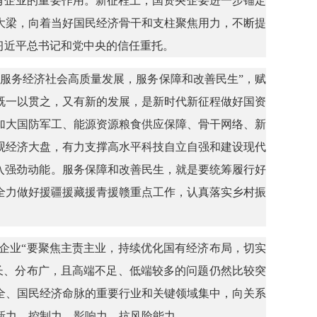
国有企业的重要作用。新征程上，国资央企要进一步锚定
大梁，向着当好国民经济骨干和支柱聚焦用力，不断提
习近平总书记和党中央的信任重托。
，服务经济社会高质量发展，服务保障和改善民生”，赋
既一以贯之，又有新的发展，是新时代新征程做好国资
加大国防军工、能源资源粮食供应保障、骨干网络、新
观经济大盘，有力支撑高水平科技自立自强和建设现代
入强劲动能。服务保障和改善民生，就是要统筹履行好
全力做好援疆援藏援青援赣重点工作，认真落实乡村振
企业“要聚焦主责主业，持续优化国有经济布局，切实
长、分布广，且高端不足、低端较多的问题仍然比较突
全、国民经济命脉的重要行业和关键领域集中，向关系
新力、控制力、影响力、抗风险能力。