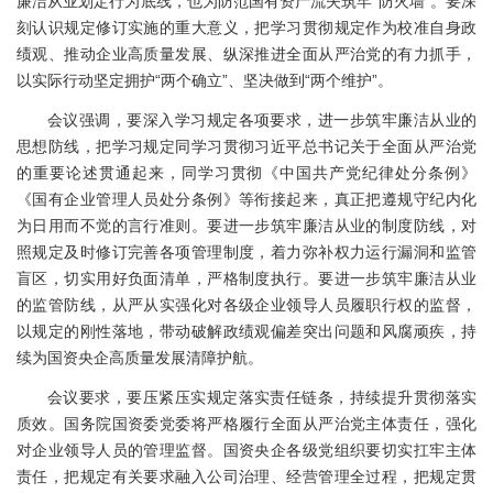
廉洁从业划定行为底线，也为防范国有资产流失筑牢“防火墙”。要深
刻认识规定修订实施的重大意义，把学习贯彻规定作为校准自身政
绩观、推动企业高质量发展、纵深推进全面从严治党的有力抓手，
以实际行动坚定拥护“两个确立”、坚决做到“两个维护”。
会议强调，要深入学习规定各项要求，进一步筑牢廉洁从业的
思想防线，把学习规定同学习贯彻习近平总书记关于全面从严治党
的重要论述贯通起来，同学习贯彻《中国共产党纪律处分条例》
《国有企业管理人员处分条例》等衔接起来，真正把遵规守纪内化
为日用而不觉的言行准则。要进一步筑牢廉洁从业的制度防线，对
照规定及时修订完善各项管理制度，着力弥补权力运行漏洞和监管
盲区，切实用好负面清单，严格制度执行。要进一步筑牢廉洁从业
的监管防线，从严从实强化对各级企业领导人员履职行权的监督，
以规定的刚性落地，带动破解政绩观偏差突出问题和风腐顽疾，持
续为国资央企高质量发展清障护航。
会议要求，要压紧压实规定落实责任链条，持续提升贯彻落实
质效。国务院国资委党委将严格履行全面从严治党主体责任，强化
对企业领导人员的管理监督。国资央企各级党组织要切实扛牢主体
责任，把规定有关要求融入公司治理、经营管理全过程，把规定贯