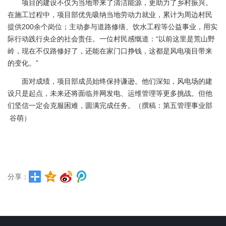
项目的建设不仅为当地带来了清洁能源，更助力了乡村振兴。
在施工过程中，项目部优先吸纳当地劳动力就业，累计为周边村民
提供200余个岗位；主动参与道路修缮、饮水工程等公益事业，用实
际行动践行央企的社会责任。一位村民感慨道：“以前这里是荒山野
岭，现在不仅路修好了，还能在家门口挣钱，这都是风电项目带来
的变化。”
面对成绩，项目部成员始终保持谦逊。他们深知，风电场的建
设只是起点，未来还将面临并网发电、运维管理等更多挑战。但他
们坚信一定会克服困难，圆满完成任务。
（
撰稿：第五管理事业部
）
谷萌
分享：