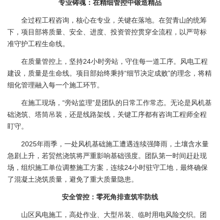
专业铸魂：在精细管控中锻造精品
全过程工程咨询，核心在专业，关键在落地。在贺青山的统筹
下，项目部将质量、安全、进度、投资管控贯穿全流程，以严苛标
准守护工程生命线。
在质量管控上，坚持24小时旁站，守住每一道工序。风电工程
建设，质量是生命线。项目部始终秉持“细节决定成败”的理念，将精
细化管理融入每一个施工环节。
在施工现场，“旁站监理”是团队的日常工作常态。无论是风机基
础浇筑、塔筒吊装，还是线路架线，关键工序都有咨询工程师全程
盯守。
2025年雨季，一处风机基础施工遭遇连续强降雨，土壤含水量
急剧上升，若贸然浇筑将严重影响基础强度。团队第一时间赶赴现
场，组织施工单位调整施工方案，连续24小时驻守工地，最终确保
了混凝土浇筑质量，避免了重大质量隐患。
安全管控：零死角排查筑牢防线
山区风电施工，高处作业、大型吊装、临时用电风险交织。团