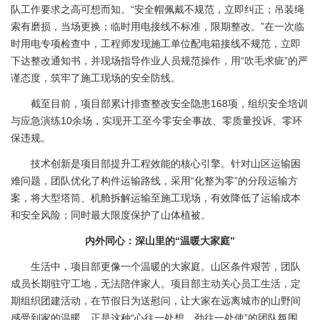
队工作要求之高可想而知。“安全帽佩戴不规范，立即纠正；吊装绳
索有磨损，当场更换；临时用电接线不标准，限期整改。”在一次临
时用电专项检查中，工程师发现施工单位配电箱接线不规范，立即
下达整改通知书，并现场指导作业人员规范操作，用“吹毛求疵”的严
谨态度，筑牢了施工现场的安全防线。
截至目前，项目部累计排查整改安全隐患168项，组织安全培训
与应急演练10余场，实现开工至今零安全事故、零质量投诉、零环
保违规。
技术创新是项目部提升工程效能的核心引擎。针对山区运输困
难问题，团队优化了构件运输路线，采用“化整为零”的分段运输方
案，将大型塔筒、机舱拆解运输至施工现场，有效降低了运输成本
和安全风险；同时最大限度保护了山体植被。
内外同心：深山里的“温暖大家庭”
生活中，项目部更像一个温暖的大家庭。山区条件艰苦，团队
成员长期驻守工地，无法陪伴家人。项目部主动关心员工生活，定
期组织团建活动，在节假日为送慰问，让大家在远离城市的山野间
感受到家的温暖。正是这种“心往一处想、劲往一处使”的团队氛围，