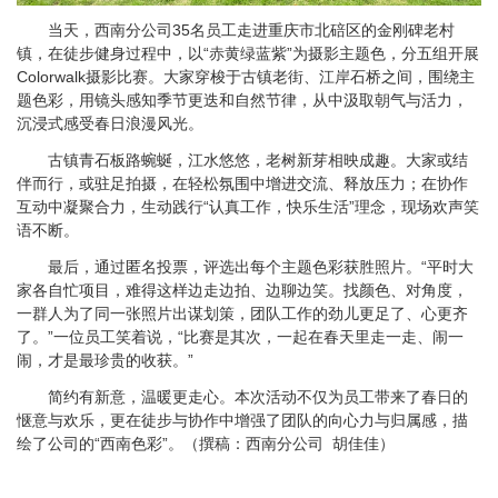
当天，西南分公司
35名员工走进重庆市北碚区的金刚碑老村
镇，在徒步健身过程中，以“赤黄绿蓝紫”为摄影主题色，分五组开展
Colorwalk摄影比赛。大家穿梭于古镇老街、江岸石桥之间，围绕主
题色彩，用镜头感知季节更迭和自然节律，从中汲取朝气与活力，
沉浸式感受春日浪漫风光。
古镇青石板路蜿蜒，江水悠悠，老树新芽相映成趣。大家或结
伴而行，或驻足拍摄，在轻松氛围中增进交流、释放压力；在协作
互动中凝聚合力，生动践行“认真工作，快乐生活”理念，现场欢声笑
语不断。
最后，通过匿名投票，评选出每个主题色彩获胜照片。“平时大
家各自忙项目，难得这样边走边拍、边聊边笑。找颜色、对角度，
一群人为了同一张照片出谋划策，团队工作的劲儿更足了、心更齐
了。”一位员工笑着说，“比赛是其次，一起在春天里走一走、闹一
闹，才是最珍贵的收获。”
简约有新意，温暖更走心。本次活动不仅为员工带来了春日的
惬意与欢乐，更在徒步与协作中增强了团队的向心力与归属感，描
绘了公司的“西南色彩”。
（
）
撰稿：西南分公司 胡佳佳